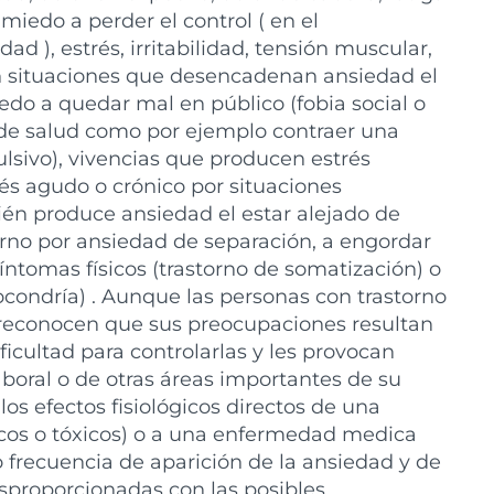
 miedo a perder el control ( en el
d ), estrés, irritabilidad, tensión muscular,
en situaciones que desencadenan ansiedad el
edo a quedar mal en público (fobia social o
s de salud como por ejemplo contraer una
sivo), vivencias que producen estrés
rés agudo o crónico por situaciones
bién produce ansiedad el estar alejado de
orno por ansiedad de separación, a engordar
síntomas físicos (trastorno de somatización) o
ondría) . Aunque las personas con trastorno
reconocen que sus preocupaciones resultan
ficultad para controlarlas y les provocan
laboral o de otras áreas importantes de su
los efectos fisiológicos directos de una
acos o tóxicos) o a una enfermedad medica
o frecuencia de aparición de la ansiedad y de
sproporcionadas con las posibles