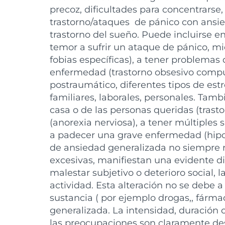
precoz, dificultades para concentrarse,
trastorno/ataques de pánico con ansieda
trastorno del sueño. Puede incluirse 
temor a sufrir un ataque de pánico, mi
fobias específicas), a tener problema
enfermedad (trastorno obsesivo compul
postraumático, diferentes tipos de est
familiares, laborales, personales. Tam
casa o de las personas queridas (trast
(anorexia nerviosa), a tener múltiples 
a padecer una grave enfermedad (hipoc
de ansiedad generalizada no siempre 
excesivas, manifiestan una evidente di
malestar subjetivo o deterioro social, 
actividad. Esta alteración no se debe a 
sustancia ( por ejemplo drogas,, fárm
generalizada. La intensidad, duración 
las preocupaciones son claramente de