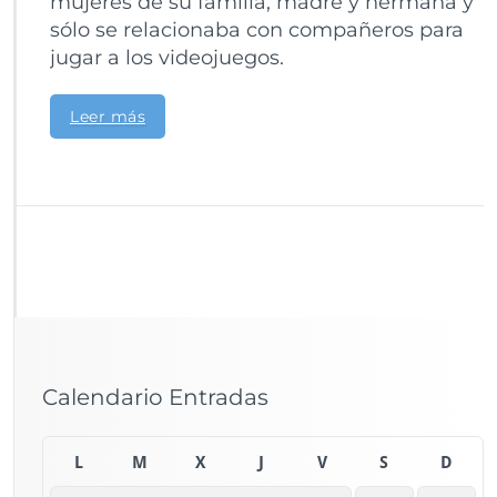
mujeres de su familia, madre y hermana y
sólo se relacionaba con compañeros para
jugar a los videojuegos.
Leer más
Calendario Entradas
L
M
X
J
V
S
D