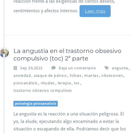
reacción frente a las exigencias de ciertos deseos,
sentimientos y afectos internos.
Leer más
La angustia en el trastorno obsesivo
compulsivo (toc) 2ª parte
,
Sep 29,2022
Deja un comentario
angustia
,
,
,
,
,
ansiedad
ataque de pánico
fobias
mantas
obsesiones
,
,
,
,
psicoanálisis
rituales
terapia
toc
trastorno obsesivo compulsivo
psicologia psicoanalisis
La angustia es la reacción a una situación peligrosa. El
yo, la elude, ejecutando algo encaminado a evitar la
situación o escapando de ella. Podríamos decir que los