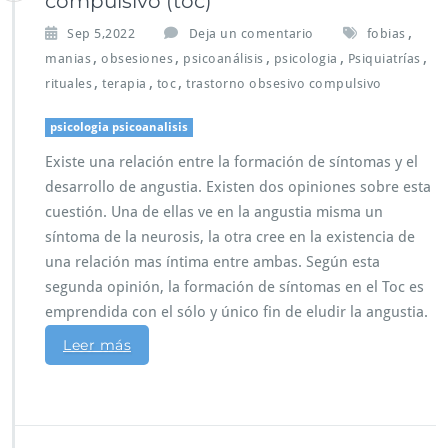
compulsivo (toc)
,
Sep 5,2022
Deja un comentario
fobias
,
,
,
,
,
manias
obsesiones
psicoanálisis
psicologia
Psiquiatrías
,
,
,
rituales
terapia
toc
trastorno obsesivo compulsivo
psicologia psicoanalisis
Existe una relación entre la formación de síntomas y el
desarrollo de angustia. Existen dos opiniones sobre esta
cuestión. Una de ellas ve en la angustia misma un
síntoma de la neurosis, la otra cree en la existencia de
una relación mas íntima entre ambas. Según esta
segunda opinión, la formación de síntomas en el Toc es
emprendida con el sólo y único fin de eludir la angustia.
Leer más