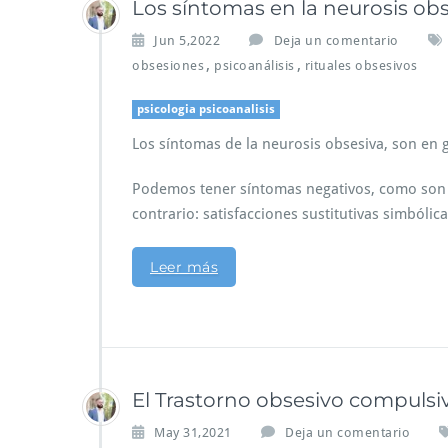
Los síntomas en la neurosis obse
Jun 5,2022
Deja un comentario
,
,
obsesiones
psicoanálisis
rituales obsesivos
psicologia psicoanalisis
Los síntomas de la neurosis obsesiva, son en
Podemos tener síntomas negativos, como son p
contrario: satisfacciones sustitutivas simból
Leer más
El Trastorno obsesivo compulsi
May 31,2021
Deja un comentario