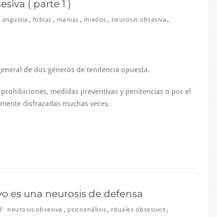
siva ( parte 1 )
,
,
,
,
,
angustia
fobias
manias
miedos
neurosis obsesiva
 general de dos géneros de tendencia opuesta.
rohibiciones, medidas preventivas y penitencias o por el
icamente disfrazadas muchas veces.
vo es una neurosis de defensa
,
,
,
neurosis obsesiva
psicoanálisis
rituales obsesivos