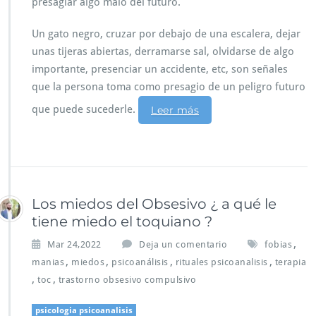
presagiar algo malo del futuro.
Un gato negro, cruzar por debajo de una escalera, dejar
unas tijeras abiertas, derramarse sal, olvidarse de algo
importante, presenciar un accidente, etc, son señales
que la persona toma como presagio de un peligro futuro
que puede sucederle.
Leer más
Los miedos del Obsesivo ¿ a qué le
tiene miedo el toquiano ?
,
Mar 24,2022
Deja un comentario
fobias
,
,
,
,
manias
miedos
psicoanálisis
rituales psicoanalisis
terapia
,
,
toc
trastorno obsesivo compulsivo
psicologia psicoanalisis