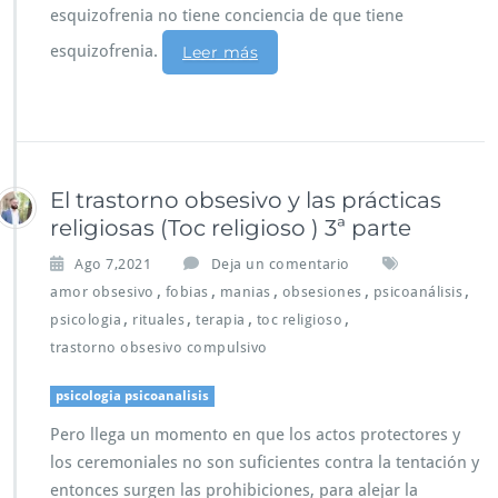
esquizofrenia no tiene conciencia de que tiene
esquizofrenia.
Leer más
El trastorno obsesivo y las prácticas
religiosas (Toc religioso ) 3ª parte
Ago 7,2021
Deja un comentario
,
,
,
,
,
amor obsesivo
fobias
manias
obsesiones
psicoanálisis
,
,
,
,
psicologia
rituales
terapia
toc religioso
trastorno obsesivo compulsivo
psicologia psicoanalisis
Pero llega un momento en que los actos protectores y
los ceremoniales no son suficientes contra la tentación y
entonces surgen las prohibiciones, para alejar la