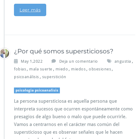
Leer más
¿Por qué somos supersticiosos?
,
May 1,2022
Deja un comentario
angustia
,
,
,
,
,
fobias
mala suerte
miedo
miedos
obsesiones
,
psicoanálisis
superstición
psicologia psicoanalisis
La persona supersticiosa es aquella persona que
interpreta sucesos que ocurren espontáneamente como
presagios de algo bueno o malo que puede ocurrirle.
Vamos a centrarnos en el carácter mas común del
supersticioso que es observar señales que le hacen