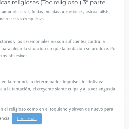
cas religiosas (Toc religioso ) 3ª parte
,
,
,
,
,
amor obsesivo
fobias
manias
obsesiones
psicoanálisis
rno obsesivo compulsivo
tores y los ceremoniales no son suficientes contra la
 para alejar la situación en que la tentación se produce. Por
actos obsesivos.
e en la renuncia a determinados impulsos instintivos:
te a la tentación, el creyente siente culpa y a la vez angustia
en el religioso como en el toquiano y sirven de nuevo para
encia.
Leer más