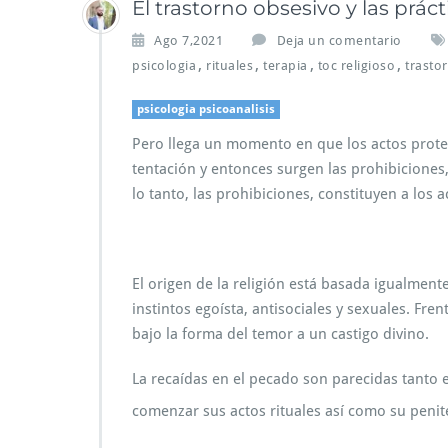
El trastorno obsesivo y las prácti
Ago 7,2021
Deja un comentario
,
,
,
,
psicologia
rituales
terapia
toc religioso
trasto
psicologia psicoanalisis
Pero llega un momento en que los actos protec
tentación y entonces surgen las prohibiciones,
lo tanto, las prohibiciones, constituyen a los 
El origen de la religión está basada igualment
instintos egoísta, antisociales y sexuales. Fren
bajo la forma del temor a un castigo divino.
La recaídas en el pecado son parecidas tanto 
comenzar sus actos rituales así como su penit