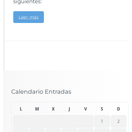
siguientes:
Leer más
Calendario Entradas
L
M
X
J
V
S
D
1
2