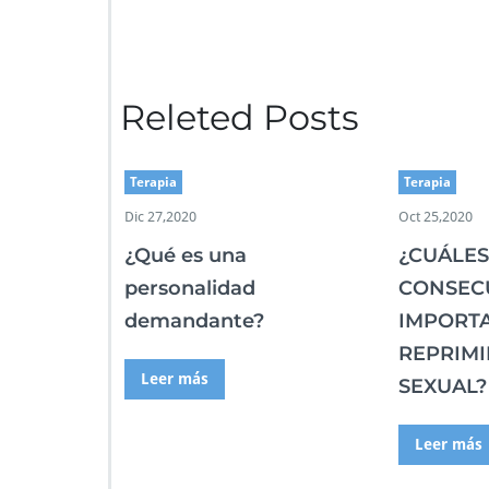
Releted Posts
Terapia
Terapia
Dic 27,2020
Oct 25,2020
¿Qué es una
¿CUÁLES
personalidad
CONSEC
demandante?
IMPORT
REPRIMI
Leer más
SEXUAL?
Leer más