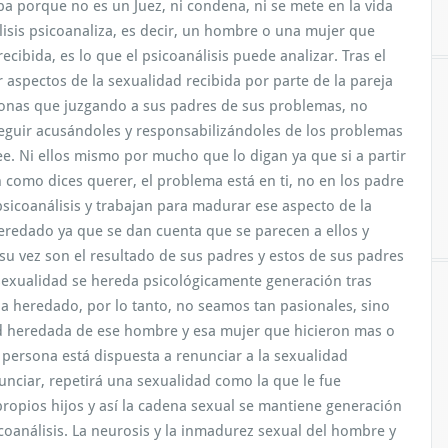
pa porque no es un Juez, ni condena, ni se mete en la vida
lisis psicoanaliza, es decir, un hombre o una mujer que
cibida, es lo que el psicoanálisis puede analizar. Tras el
 aspectos de la sexualidad recibida por parte de la pareja
onas que juzgando a sus padres de sus problemas, no
seguir acusándoles y responsabilizándoles de los problemas
ree. Ni ellos mismo por mucho que lo digan ya que si a partir
 como dices querer, el problema está en ti, no en los padre
sicoanálisis y trabajan para madurar ese aspecto de la
redado ya que se dan cuenta que se parecen a ellos y
su vez son el resultado de sus padres y estos de sus padres
a sexualidad se hereda psicológicamente generación tras
a heredado, por lo tanto, no seamos tan pasionales, sino
dad heredada de ese hombre y esa mujer que hicieron mas o
 persona está dispuesta a renunciar a la sexualidad
nciar, repetirá una sexualidad como la que le fue
propios hijos y así la cadena sexual se mantiene generación
icoanálisis. La neurosis y la inmadurez sexual del hombre y