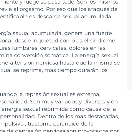
cimiento y luego se pasa todo. Son los mismos
previa al orgasmo. Por eso que los ataques de
entificable es descarga sexual acumulada.
nergía sexual acumulada, genera una fuerte
vocar desde inquietud como es el síndrome
uras lumbares, cervicales, dolores en las
nomina conversión somática. La energía sexual
enera tensión nerviosa hasta que la misma se
xual se reprima, mas tiempo durarán los
Cuando la represión sexual es extrema,
ersonalidad. Son muy variados y diversos y en
a energía sexual reprimida como causa de la
a personalidad. Dentro de los mas destacadas,
mpulsivo , trastorno paranoico de la
ipos de depresión nerviosa son provocados por