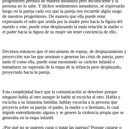
progenitores perdura de manera inmadura pero inconsciente y la
persona no lo sabe. Y dichos sentimientos inmaduros, se expresarán
luego en la pareja cada vez que la pareja nos recuerde algún rasgo
de nuestros progenitores. De manera que ella puede estar
expresando el odio que sentía por la madre pero hacia la figura del
marido y este, puede estar desplazando la mala relación la madre o
el padre hacia la figura de su mujer sin tener conciencia de ello.
Decimos entonces que el mecanismo de espejo, de desplazamiento y
proyección son las que arruinan o generan las crisis de pareja, pues
tanto él como ella, puede estar mostrando su carácter infantil o
inmadurez no superada de la etapa de la infancia pero desplazado,
proyectado hacia la pareja.
Esta complejidad hace que la comunicación se deteriore porque
ninguno habla al otro aunque lo hable ni escucha al otro. Habla y
escucha a su fantasma familiar, hablay escucha a la persona que
proyecta sobre su pareja: el padre, la madre o u hermano, lo cual
impide entendimiento alguno y se genere la violencia propia que se
generaba en la etapa infantil.
¿Por qué no se quieren curar o tratar las parejas? Porque curarse o