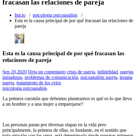
fracasan las relaciones de pareja
Inicio
/
psicologia psicoanalisis
/
Esta es la causa principal de por qué fracasan las relaciones de
pareja
Esta es la causa principal de por qué fracasan las
relaciones de pareja
Sep 20,2020
Deja un comentario
crisis de pareja
,
infidelidad
,
parejas
inmaduras
,
problemas de comunicación
,
psicoanalisis pareja
,
terapia
pareja
,
tratamiento de los celos
psicologia psicoanalisis
La primera cuestión que debemos plantearnos es qué es lo que lleva
a un hombre y a una mujer a emparejarse?
Las personas pasan por diversas etapas en la vida pero
principalmente, la primera de ellas, es fundante, en el sentido que
toda relación con los otros, está determinada desde nuestras primeras