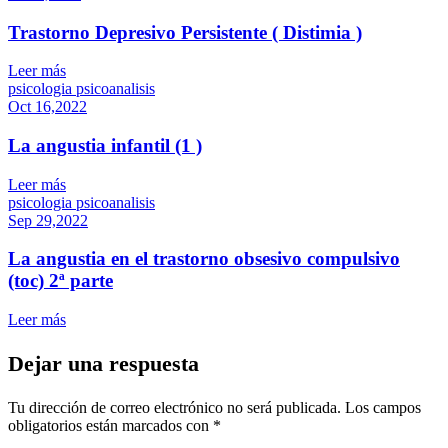
Trastorno Depresivo Persistente ( Distimia )
Leer más
psicologia psicoanalisis
Oct 16,2022
La angustia infantil (1 )
Leer más
psicologia psicoanalisis
Sep 29,2022
La angustia en el trastorno obsesivo compulsivo
(toc) 2ª parte
Leer más
Dejar una respuesta
Tu dirección de correo electrónico no será publicada.
Los campos
obligatorios están marcados con
*