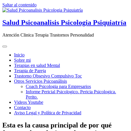
Saltar al contenido
Salud Psicoanalisis Psicologia Psiquiatría
Atención Clinica Terapia Trastornos Personalidad
Inicio
Sobre mi
Terapias en salud Mental
Terapia de Pareja
Trastorno Obsesivo Compulsivo Toc
Otros Servicios Psicoanálisis
Coach Psicologia para Empresarios
Informe Pericial Psicologico. Pericia Psicologica.
Perito.
Videos Youtube
Contacto
Aviso Legal y Política de Privacidad
Esta es la causa principal de por qué