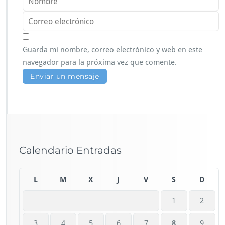
Guarda mi nombre, correo electrónico y web en este
navegador para la próxima vez que comente.
Calendario Entradas
L
M
X
J
V
S
D
1
2
3
4
5
6
7
8
9