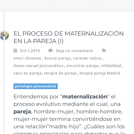
EL PROCESO DE MATERNALIZACIÓN
EN LA PAREJA (I)
Oct 1,2019
Deja un comentario
,
,
,
amor obsesivo
buscar pareja
caracter celoso
,
,
,
deseo sexual psicoanálisis
encontrar pareja
infidelidad
,
,
sexo en pareja
terapia de pareja
terapia pareja Madrid
psicologia psicoanalisis
Entendemos por “
maternalización
” el
proceso evolutivo mediante el cual, una
pareja
, hombre-mujer, hombre-hombre,
mujer-mujer termina convirtiéndose en
una relación”madre-hijo”. ¿Cuáles son los