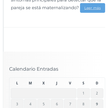
síntomas principales para detectar que la
pareja se está maternalizando?
Leer más
Calendario Entradas
L
M
X
J
V
S
D
1
2
3
4
5
6
7
8
9