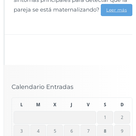
síntomas principales para detectar que la
pareja se está maternalizando?
Leer más
Calendario Entradas
L
M
X
J
V
S
D
1
2
3
4
5
6
7
8
9