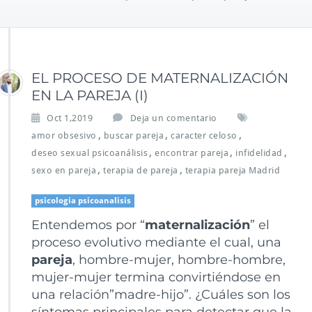
EL PROCESO DE MATERNALIZACIÓN
EN LA PAREJA (I)
Oct 1,2019
Deja un comentario
,
,
,
amor obsesivo
buscar pareja
caracter celoso
,
,
,
deseo sexual psicoanálisis
encontrar pareja
infidelidad
,
,
sexo en pareja
terapia de pareja
terapia pareja Madrid
psicologia psicoanalisis
Entendemos por “
maternalización
” el
proceso evolutivo mediante el cual, una
pareja
, hombre-mujer, hombre-hombre,
mujer-mujer termina convirtiéndose en
una relación”madre-hijo”. ¿Cuáles son los