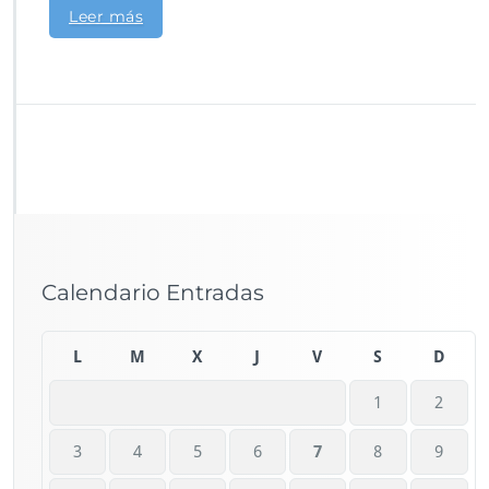
Leer más
Calendario Entradas
L
M
X
J
V
S
D
1
2
3
4
5
6
7
8
9