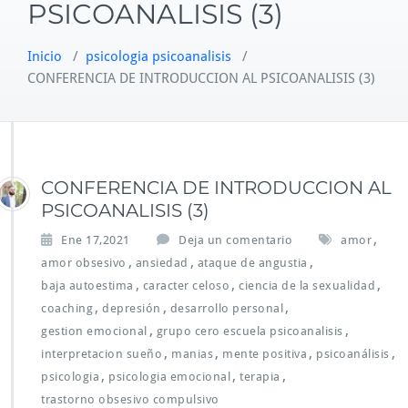
PSICOANALISIS (3)
Inicio
/
psicologia psicoanalisis
/
CONFERENCIA DE INTRODUCCION AL PSICOANALISIS (3)
CONFERENCIA DE INTRODUCCION AL
PSICOANALISIS (3)
,
Ene 17,2021
Deja un comentario
amor
,
,
,
amor obsesivo
ansiedad
ataque de angustia
,
,
,
baja autoestima
caracter celoso
ciencia de la sexualidad
,
,
,
coaching
depresión
desarrollo personal
,
,
gestion emocional
grupo cero escuela psicoanalisis
,
,
,
,
interpretacion sueño
manias
mente positiva
psicoanálisis
,
,
,
psicologia
psicologia emocional
terapia
trastorno obsesivo compulsivo