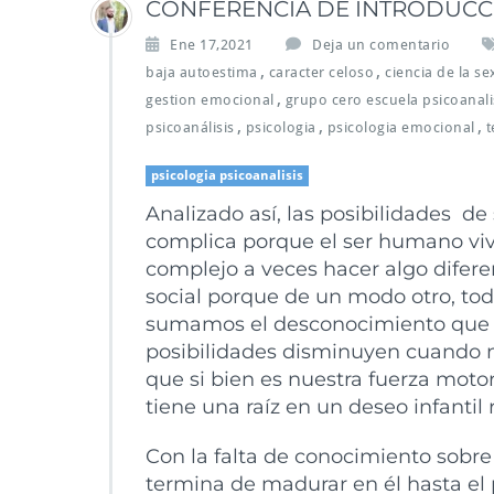
CONFERENCIA DE INTRODUCCIO
Ene 17,2021
Deja un comentario
,
,
baja autoestima
caracter celoso
ciencia de la s
,
gestion emocional
grupo cero escuela psicoanali
,
,
,
psicoanálisis
psicologia
psicologia emocional
t
psicologia psicoanalisis
Analizado así, las posibilidades d
complica porque el ser humano vive
complejo a veces hacer algo diferen
social porque de un modo otro, tod
sumamos el desconocimiento que la
posibilidades disminuyen cuando 
que si bien es nuestra fuerza mot
tiene una raíz en un deseo infantil
Con la falta de conocimiento sobre
termina de madurar en él hasta e