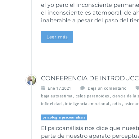
el yo pero el inconsciente perman
el inconsciente es atemporal, de a
inalterable a pesar del paso del ti
Leer más
CONFERENCIA DE INTRODUCCIO
Ene 17,2021
Deja un comentario
,
,
baja autoestima
celos paranoides
ciencia de la
,
,
,
infidelidad
inteligencia emocional
odio
psicoan
psicologia psicoanalisis
El psicoanálisis nos dice que nue
parte de nuestro aparato perceptual