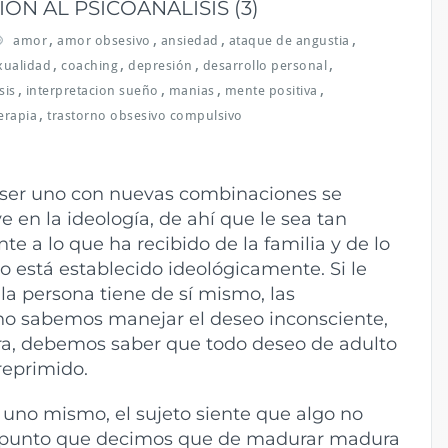
N AL PSICOANALISIS (3)
,
,
,
,
amor
amor obsesivo
ansiedad
ataque de angustia
,
,
,
,
exualidad
coaching
depresión
desarrollo personal
,
,
,
,
sis
interpretacion sueño
manias
mente positiva
,
erapia
trastorno obsesivo compulsivo
e ser uno con nuevas combinaciones se
 en la ideología, de ahí que le sea tan
te a lo que ha recibido de la familia y de lo
o está establecido ideológicamente. Si le
 persona tiene de sí mismo, las
no sabemos manejar el deseo inconsciente,
ora, debemos saber que todo deseo de adulto
 reprimido.
 uno mismo, el sujeto siente que algo no
l punto que decimos que de madurar madura