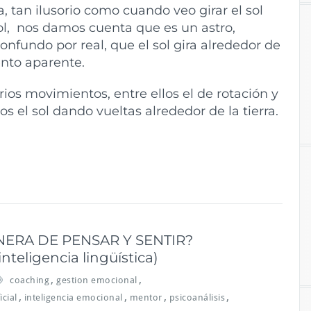
 tan ilusorio como cuando veo girar el sol
sol, nos damos cuenta que es un astro,
nfundo por real, que el sol gira alrededor de
ento aparente.
varios movimientos, entre ellos el de rotación y
s el sol dando vueltas alrededor de la tierra.
ERA DE PENSAR Y SENTIR?
nteligencia lingüística)
,
,
coaching
gestion emocional
,
,
,
,
icial
inteligencia emocional
mentor
psicoanálisis