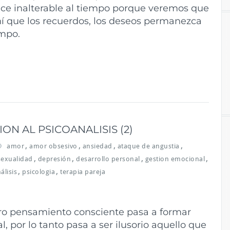
ece inalterable al tiempo porque veremos que
hí que los recuerdos, los deseos permanezca
empo.
N AL PSICOANALISIS (2)
,
,
,
,
amor
amor obsesivo
ansiedad
ataque de angustia
,
,
,
,
 sexualidad
depresión
desarrollo personal
gestion emocional
,
,
álisis
psicologia
terapia pareja
stro pensamiento consciente pasa a formar
, por lo tanto pasa a ser ilusorio aquello que