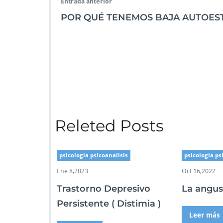
Entrada anterior
POR QUÉ TENEMOS BAJA AUTOES
Releted Posts
psicologia psicoanalisis
psicologia ps
Ene 8,2023
Oct 16,2022
Trastorno Depresivo
La angusti
Persistente ( Distimia )
Leer más