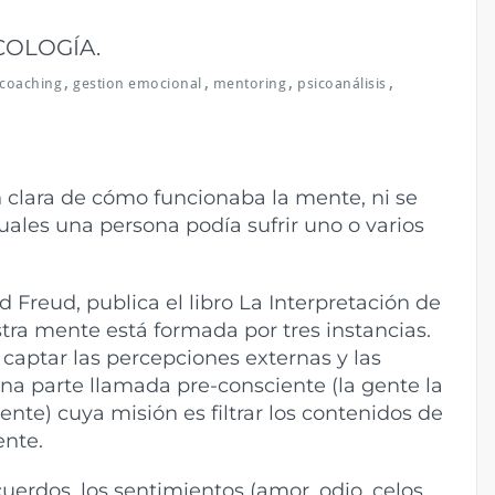
COLOGÍA.
,
,
,
,
coaching
gestion emocional
mentoring
psicoanálisis
 clara de cómo funcionaba la mente, ni se
ales una persona podía sufrir uno o varios
 Freud, publica el libro La Interpretación de
ra mente está formada por tres instancias.
 captar las percepciones externas y las
una parte llamada pre-consciente (la gente la
te) cuya misión es filtrar los contenidos de
ente.
cuerdos, los sentimientos (amor, odio, celos,