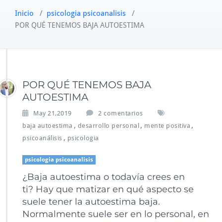
Inicio
/
psicologia psicoanalisis
/
POR QUÉ TENEMOS BAJA AUTOESTIMA
POR QUÉ TENEMOS BAJA
AUTOESTIMA
e
May 21,2019
2 comentarios
n
,
,
,
baja autoestima
desarrollo personal
mente positiva
P
,
psicoanálisis
psicologia
O
R
psicologia psicoanalisis
Q
U
¿Baja autoestima o todavía crees en
É
ti? Hay que matizar en qué aspecto se
T
suele tener la autoestima baja.
E
N
Normalmente suele ser en lo personal, en