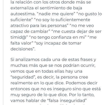
E
la relación con los otros donde más se
M
externaliza el sentimiento de baja
O
autoestima. “nadie me quiere” “no gusto lo
S
B
suficiente” “no soy lo suficientemente
A
atractivo para las personas” “no me veo
J
capaz de cambiar” “me cuesta dejar de ser
A
tímid@” “no tengo confianza en mi” “me
A
U
falta valor” “soy incapaz de tomar
T
decisiones”.
O
E
Si analizamos cada una de estas frases y
S
muchas más que se nos podrían ocurrir,
T
I
vemos que en todas ellas hay una
M
“seguridad”, es decir, la persona cree
A
realmente en lo que dice. Podemos decir
entonces que no es inseguro sino que está
muy seguro de lo que dice. Por lo tanto,
vamos hablar de “falsa inseguridad”