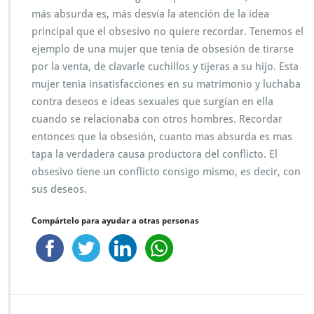
o
más absurda es, más desvía la atención de la idea
o
principal que el obsesivo no quiere recordar. Tenemos el
b
ejemplo de una mujer que tenia de obsesión de tirarse
s
e
por la venta, de clavarle cuchillos y tijeras a su hijo. Esta
s
mujer tenia insatisfacciones en su matrimonio y luchaba
i
contra deseos e ideas sexuales que surgían en ella
v
cuando se relacionaba con otros hombres. Recordar
o
c
entonces que la obsesión, cuanto mas absurda es mas
o
tapa la verdadera causa productora del conflicto. El
m
obsesivo tiene un conflicto consigo mismo, es decir, con
p
sus deseos.
u
l
s
Compártelo para ayudar a otras personas
i
v
o
t
o
c