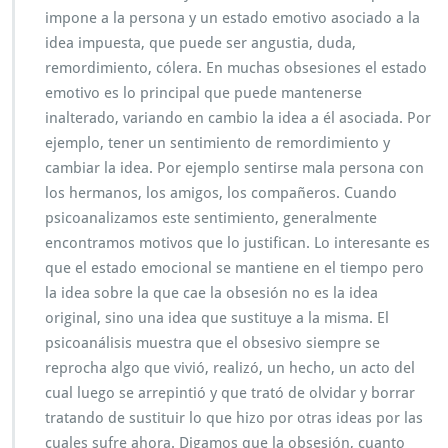
impone a la persona y un estado emotivo asociado a la
r
m
idea impuesta, que puede ser angustia, duda,
a
remordimiento, cólera. En muchas obsesiones el estado
c
emotivo es lo principal que puede mantenerse
i
inalterado, variando en cambio la idea a él asociada. Por
ó
n
ejemplo, tener un sentimiento de remordimiento y
s
cambiar la idea.
Por ejemplo sentirse mala persona con
o
los hermanos, los amigos, los compañeros. Cuando
b
psicoanalizamos este sentimiento, generalmente
r
e
encontramos motivos que lo justifican. Lo interesante es
e
que el estado emocional se mantiene en el tiempo pero
l
la idea sobre la que cae la obsesión no es la idea
t
original, sino una idea que sustituye a la misma. El
r
a
psicoanálisis muestra que el obsesivo siempre se
s
reprocha algo que vivió, realizó, un hecho, un acto del
t
cual luego se arrepintió y que trató de olvidar y borrar
o
tratando de sustituir lo que hizo por otras ideas por las
r
n
cuales sufre ahora. Digamos que la obsesión, cuanto