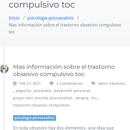
compulsivo toc
Inicio
/
psicologia psicoanalisis
/
Mas información sobre el trastorno obsesivo compulsivo
toc
Mas información sobre el trastorno
obsesivo compulsivo toc
e
Feb 21,2021
2 comentarios
amor obsesivo
n
,
,
,
,
angustia
ansiedad
desarrollo personal
M
,
,
,
grupo cero escuela psicoanalisis
terapia
toc
a
trastorno obsesivo compulsivo
s
i
n
psicologia psicoanalisis
f
En toda obsesión hay dos elementos: una idea que
o