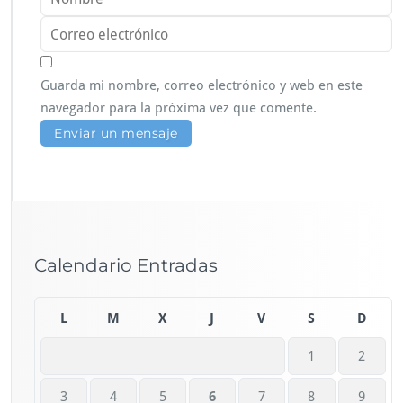
Guarda mi nombre, correo electrónico y web en este
navegador para la próxima vez que comente.
Calendario Entradas
L
M
X
J
V
S
D
1
2
3
4
5
6
7
8
9