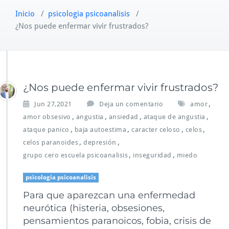
Inicio
/
psicologia psicoanalisis
/
¿Nos puede enfermar vivir frustrados?
¿Nos puede enfermar vivir frustrados?
,
Jun 27,2021
Deja un comentario
amor
,
,
,
,
amor obsesivo
angustia
ansiedad
ataque de angustia
,
,
,
,
ataque panico
baja autoestima
caracter celoso
celos
,
,
celos paranoides
depresión
,
,
grupo cero escuela psicoanalisis
inseguridad
miedo
psicologia psicoanalisis
Para que aparezcan una enfermedad
neurótica (histeria, obsesiones,
pensamientos paranoicos, fobia, crisis de